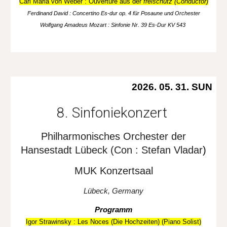
Carl Maria von Weber : Ouvertüre aus der
freischütz (Conductor)
Ferdinand David : Concertino Es-dur op. 4 für Posaune und Orchester
Wolfgang Amadeus Mozart : Sinfonie Nr. 39 Es-Dur KV 543
2026. 05. 31. SUN
8. Sinfoniekonzert
Philharmonisches Orchester der
Hansestadt Lübeck
(Con : Stefan Vladar
)
MUK K
onzertsaal
Lübeck, Germany
Programm
Igor Strawinsky
:
Les Noces (Die Hochzeiten) (Piano Sol
ist)