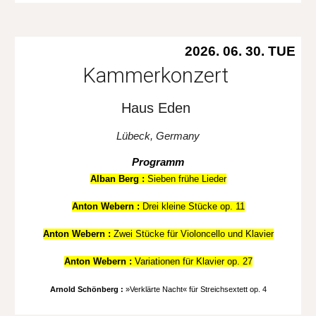
2026. 06.
30
.
TUE
Kammerkonzert
Haus Eden
Lübeck, Germany
Programm
Alban Berg :
Sieben frühe Lieder
Anton Webern :
Drei kleine Stücke op. 11
Anton Webern
:
Zwei Stücke für Violoncello und Klavier
Anton Webern
:
Variationen für Klavier op. 27
Arnold Schönberg :
»Verklärte Nacht« für Streichsextett op. 4