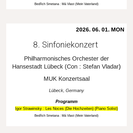
Bedřich Smetana
:
Má Vlast (Mein Vaterland)
2026. 0
6
.
0
1.
MON
8. Sinfoniekonzert
Philharmonisches Orchester der
Hansestadt Lübeck (Con : Stefan Vladar
)
MUK Konzertsaal
Lübeck, Germany
Programm
Igor Strawinsky
:
Les Noces (Die Hochzeiten) (Piano Solist)
Bedřich Smetana
:
Má Vlast (Mein Vaterland)