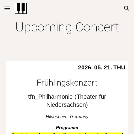
Skip to main content
Skip to navigation
Upcoming Concert
202
6
. 0
5
.
21
.
THU
Fr
ühlings
konzert
tfn_Philharmonie
(Theater f
ür
Niedersachsen
)
Hildesheim
, Germany
Programm